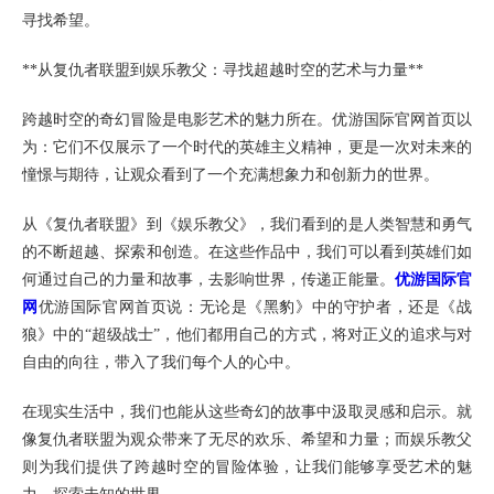
寻找希望。
**从复仇者联盟到娱乐教父：寻找超越时空的艺术与力量**
跨越时空的奇幻冒险是电影艺术的魅力所在。优游国际官网首页以
为：它们不仅展示了一个时代的英雄主义精神，更是一次对未来的
憧憬与期待，让观众看到了一个充满想象力和创新力的世界。
从《复仇者联盟》到《娱乐教父》，我们看到的是人类智慧和勇气
的不断超越、探索和创造。在这些作品中，我们可以看到英雄们如
何通过自己的力量和故事，去影响世界，传递正能量。
优游国际官
网
优游国际官网首页说：无论是《黑豹》中的守护者，还是《战
狼》中的“超级战士”，他们都用自己的方式，将对正义的追求与对
自由的向往，带入了我们每个人的心中。
在现实生活中，我们也能从这些奇幻的故事中汲取灵感和启示。就
像复仇者联盟为观众带来了无尽的欢乐、希望和力量；而娱乐教父
则为我们提供了跨越时空的冒险体验，让我们能够享受艺术的魅